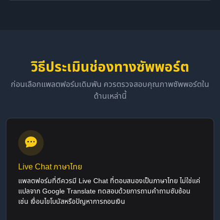
วิธีประเมินช่องทางซัพพอร์ต
ก่อนเลือกแพลตฟอร์มเดิมพัน ควรตรวจสอบคุณภาพซัพพอร์ตใน
ด้านเหล่านี้
Live Chat ภาษาไทย
แพลตฟอร์มที่ดีควรมี Live Chat ที่ตอบสนองเป็นภาษาไทย ไม่ใช่แค่
แปลจาก Google Translate ทดสอบด้วยการถามคำถามซับซ้อน
เช่น เงื่อนไขโบนัสหรือปัญหาการถอนเงิน