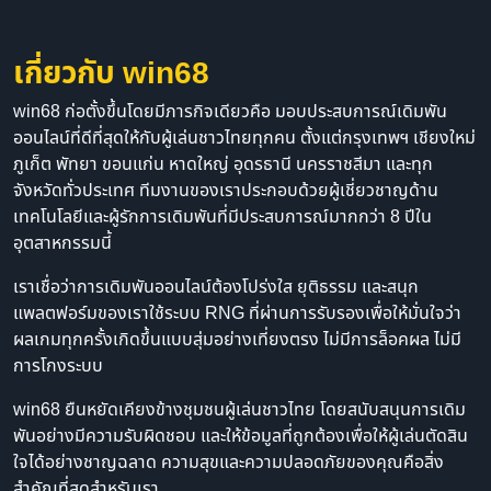
เกี่ยวกับ win68
win68 ก่อตั้งขึ้นโดยมีภารกิจเดียวคือ มอบประสบการณ์เดิมพัน
ออนไลน์ที่ดีที่สุดให้กับผู้เล่นชาวไทยทุกคน ตั้งแต่กรุงเทพฯ เชียงใหม่
ภูเก็ต พัทยา ขอนแก่น หาดใหญ่ อุดรธานี นครราชสีมา และทุก
จังหวัดทั่วประเทศ ทีมงานของเราประกอบด้วยผู้เชี่ยวชาญด้าน
เทคโนโลยีและผู้รักการเดิมพันที่มีประสบการณ์มากกว่า 8 ปีใน
อุตสาหกรรมนี้
เราเชื่อว่าการเดิมพันออนไลน์ต้องโปร่งใส ยุติธรรม และสนุก
แพลตฟอร์มของเราใช้ระบบ RNG ที่ผ่านการรับรองเพื่อให้มั่นใจว่า
ผลเกมทุกครั้งเกิดขึ้นแบบสุ่มอย่างเที่ยงตรง ไม่มีการล็อคผล ไม่มี
การโกงระบบ
win68 ยืนหยัดเคียงข้างชุมชนผู้เล่นชาวไทย โดยสนับสนุนการเดิม
พันอย่างมีความรับผิดชอบ และให้ข้อมูลที่ถูกต้องเพื่อให้ผู้เล่นตัดสิน
ใจได้อย่างชาญฉลาด ความสุขและความปลอดภัยของคุณคือสิ่ง
สำคัญที่สุดสำหรับเรา