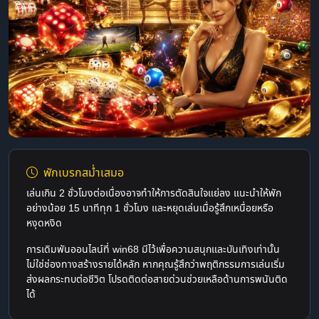
พักเบรกสม่ำเสมอ
เล่นเกิน 2 ชั่วโมงต่อเนื่องอาจทำให้การตัดสินใจแย่ลง แนะนำให้พัก
อย่างน้อย 15 นาทีทุก 1 ชั่วโมง และหยุดเล่นเมื่อรู้สึกเหนื่อยหรือ
หงุดหงิด
การเดิมพันออนไลน์ที่ win68 มีไว้เพื่อความสนุกและบันเทิงเท่านั้น
ไม่ใช่ช่องทางสร้างรายได้หลัก หากคุณรู้สึกว่าพฤติกรรมการเล่นเริ่ม
ส่งผลกระทบต่อชีวิต โปรดติดต่อสายด่วนช่วยเหลือด้านการพนันติด
ได้