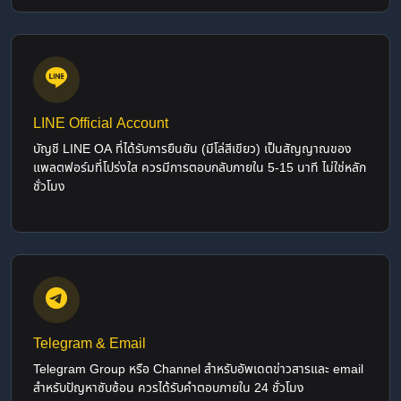
LINE Official Account
บัญชี LINE OA ที่ได้รับการยืนยัน (มีโล่สีเขียว) เป็นสัญญาณของ
แพลตฟอร์มที่โปร่งใส ควรมีการตอบกลับภายใน 5-15 นาที ไม่ใช่หลัก
ชั่วโมง
Telegram & Email
Telegram Group หรือ Channel สำหรับอัพเดตข่าวสารและ email
สำหรับปัญหาซับซ้อน ควรได้รับคำตอบภายใน 24 ชั่วโมง