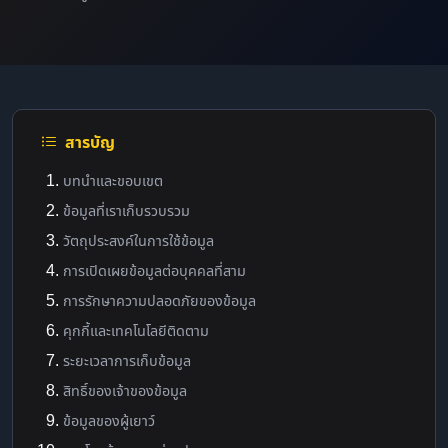
สารบัญ
บทนำและขอบเขต
ข้อมูลที่เราเก็บรวบรวม
วัตถุประสงค์ในการใช้ข้อมูล
การเปิดเผยข้อมูลต่อบุคคลที่สาม
การรักษาความปลอดภัยของข้อมูล
คุกกี้และเทคโนโลยีติดตาม
ระยะเวลาการเก็บข้อมูล
สิทธิ์ของเจ้าของข้อมูล
ข้อมูลของผู้เยาว์