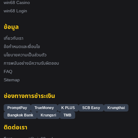
win68 Casino
win68 Login
ข้อมูล
เกี่ยวกับเรา
ข้อกำหนดและเงื่อนไข
นโยบายความเป็นส่วนตัว
การพนันอย่างมีความรับผิดชอบ
FAQ
Sitemap
ช่องทางการชำระเงิน
PromptPay
TrueMoney
K PLUS
SCB Easy
Krungthai
Bangkok Bank
Krungsri
TMB
ติดต่อเรา