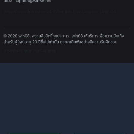
อีเมล:
support@win68.onl
ซัพพอร์ตภาษาไทย ตลอด 24 ชั่วโมง ผ่าน Live Chat และ LINE OA
© 2026 win68. สงวนลิขสิทธิ์ทุกประการ. win68 ให้บริการเพื่อความบันเทิง
สำหรับผู้ใหญ่อายุ 20 ปีขึ้นไปเท่านั้น กรุณาเดิมพันอย่างมีความรับผิดชอบ
การพนันอย่างมีความรับผิดชอบ