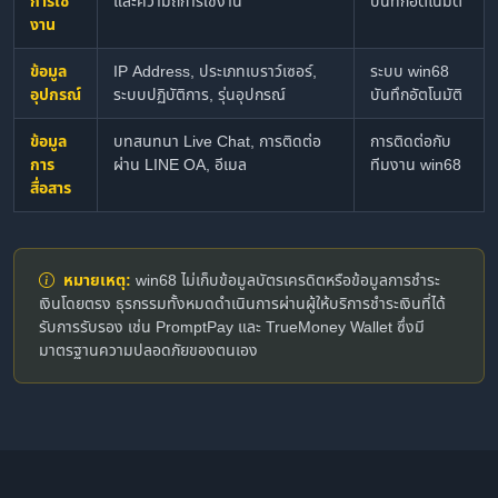
การใช้
และความถี่การใช้งาน
บันทึกอัตโนมัติ
งาน
ข้อมูล
IP Address, ประเภทเบราว์เซอร์,
ระบบ win68
อุปกรณ์
ระบบปฏิบัติการ, รุ่นอุปกรณ์
บันทึกอัตโนมัติ
ข้อมูล
บทสนทนา Live Chat, การติดต่อ
การติดต่อกับ
การ
ผ่าน LINE OA, อีเมล
ทีมงาน win68
สื่อสาร
หมายเหตุ:
win68 ไม่เก็บข้อมูลบัตรเครดิตหรือข้อมูลการชำระ
เงินโดยตรง ธุรกรรมทั้งหมดดำเนินการผ่านผู้ให้บริการชำระเงินที่ได้
รับการรับรอง เช่น PromptPay และ TrueMoney Wallet ซึ่งมี
มาตรฐานความปลอดภัยของตนเอง