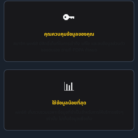
🔑
คุณควบคุมข้อมูลของคุณ
สมาชิก win68 มีสิทธิ์เต็มที่ในการเข้าถึง แก้ไข และลบข้อมูลส่วนตัว
ของตนเอง ตามที่ PDPA กำหนด
📊
ใช้ข้อมูลน้อยที่สุด
win68 เก็บรวบรวมเฉพาะข้อมูลที่จำเป็นสำหรับการให้บริการจริงๆ
เท่านั้น ไม่เก็บข้อมูลเพื่อเก็บ