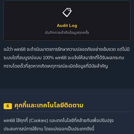
📋
Audit Log
บันทึกการเข้าถึงข้อมูลทุกครั้ง
แม้ว่า win68 จะดำเนินมาตรการรักษาความปลอดภัยอย่างเข้มงวด แต่ไม่มี
ระบบใดที่สมบูรณ์แบบ 100% win68 จะแจ้งให้สมาชิกที่ได้รับผลกระทบ
ทราบโดยเร็วที่สุดหากเกิดเหตุการณ์ละเมิดข้อมูลที่มีนัยสำคัญ
คุกกี้และเทคโนโลยีติดตาม
6
win68 ใช้คุกกี้ (Cookies) และเทคโนโลยีที่คล้ายกันเพื่อปรับปรุง
ประสบการณ์การใช้งาน โดยแบ่งออกเป็นประเภทดังนี้