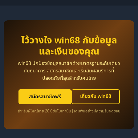
ไว้วางใจ win68 กับข้อมูล
และเงินของคุณ
win68 ปกป้องข้อมูลสมาชิกด้วยมาตรฐานระดับเดียว
กับธนาคาร สมัครสมาชิกและเริ่มสัมผัสบริการที่
ปลอดภัยที่สุดสำหรับคนไทย
เกี่ยวกับ win68
สมัครสมาชิกฟรี
สำหรับผู้ใหญ่อายุ 20 ปีขึ้นไปเท่านั้น | เดิมพันอย่างมีความรับผิดชอบ