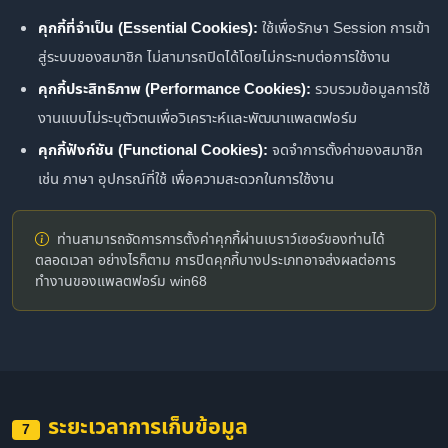
คุกกี้ที่จำเป็น (Essential Cookies):
ใช้เพื่อรักษา Session การเข้า
สู่ระบบของสมาชิก ไม่สามารถปิดได้โดยไม่กระทบต่อการใช้งาน
คุกกี้ประสิทธิภาพ (Performance Cookies):
รวบรวมข้อมูลการใช้
งานแบบไม่ระบุตัวตนเพื่อวิเคราะห์และพัฒนาแพลตฟอร์ม
คุกกี้ฟังก์ชัน (Functional Cookies):
จดจำการตั้งค่าของสมาชิก
เช่น ภาษา อุปกรณ์ที่ใช้ เพื่อความสะดวกในการใช้งาน
ท่านสามารถจัดการการตั้งค่าคุกกี้ผ่านเบราว์เซอร์ของท่านได้
ตลอดเวลา อย่างไรก็ตาม การปิดคุกกี้บางประเภทอาจส่งผลต่อการ
ทำงานของแพลตฟอร์ม win68
ระยะเวลาการเก็บข้อมูล
7